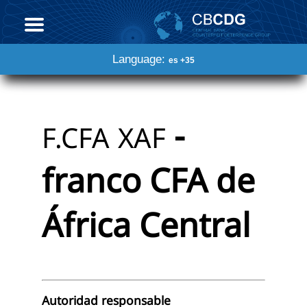
Language:
es +35
-
F.CFA
XAF
franco CFA de
África Central
Autoridad responsable