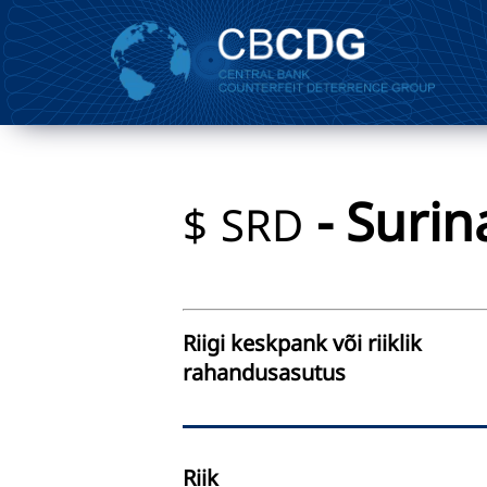
- Surin
$
SRD
Riigi keskpank või riiklik
rahandusasutus
Riik