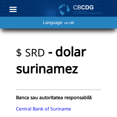
Language:
ro +35
- dolar
$
SRD
surinamez
Banca sau autoritatea responsabilă
Central Bank of Suriname