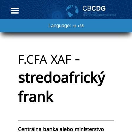
Language:
sk +35
-
F.CFA
XAF
stredoafrický
frank
Centrálna banka alebo ministerstvo