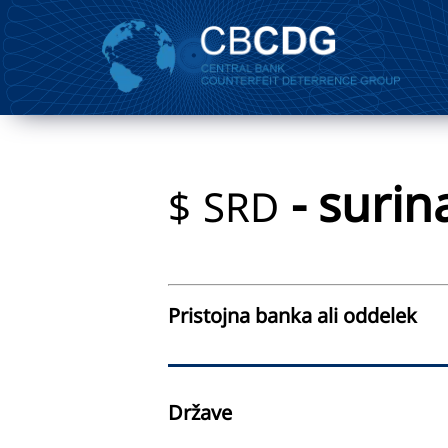
- surin
$
SRD
Pristojna banka ali oddelek
Države