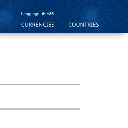
Language:
th +35
CURRENCIES
COUNTRIES